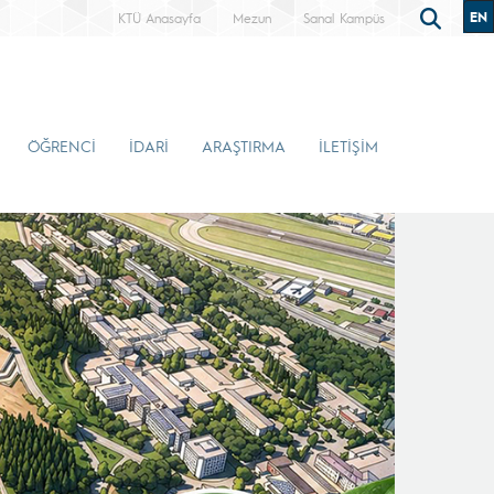
EN
KTÜ Anasayfa
Mezun
Sanal Kampüs
ÖĞRENCİ
İDARİ
ARAŞTIRMA
İLETİŞİM