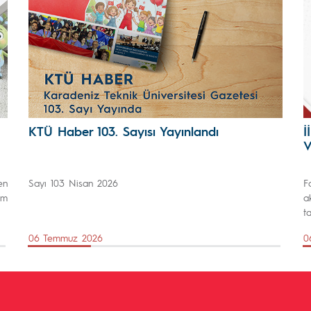
KTÜ Haber 103. Sayısı Yayınlandı
İ
V
en
Sayı 103 Nisan 2026
F
ım
a
t
06 Temmuz 2026
0