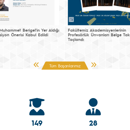
 Muhammet Berigel'in Yer Aldığı
Fakültemiz Akademisyenlerinin
iyon Önerisi Kabul Edildi
Profesörlük Ünvanları Belge Tak
Taçlandı
Önceki Sayfa
Sonraki Sayfa
Tüm Başarılarımız
149
28