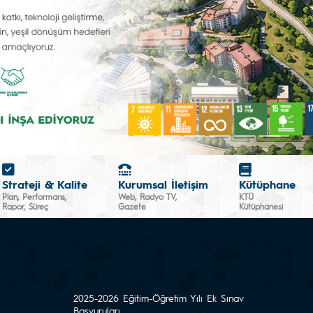
Strateji & Kalite
Kurumsal İletişim
Kütüphane
Plan, Performans,
Web, Radyo TV,
KTÜ
Rapor, Süreç
Gazete
Kütüphanesi
2025-2026 Eğitim-Öğretim Yılı Ek Sınav
Başvuruları