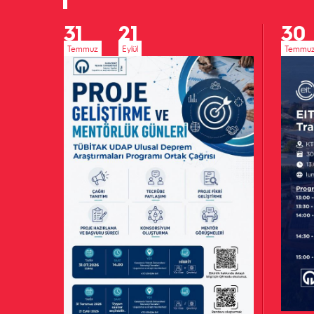
31
21
30
Temmuz
Eylül
Temmu