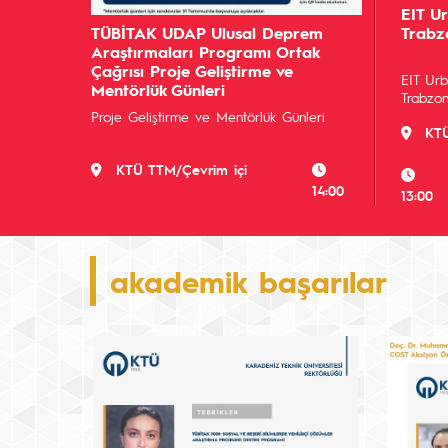
EIT Ur
TÜBİTAK UDAP Ulusal Deprem
Trabz
Araştırmaları Programı Ortak
Çağrısı Proje Geliştirme ve
EIT Urb
Mentörlük Günleri
Trabzon
Proje Geliştirme ve Mentörlük Günleri
KT
KTÜ TTM/Çevrim içi
14:00
13:00
akademik başarılar