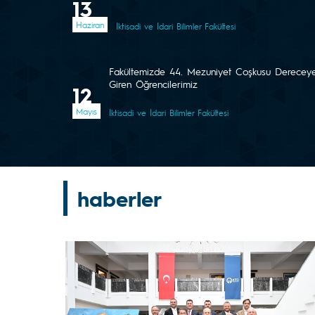
13
Haziran
İktisadi ve İdari Bilimler Fakültesi
Fakültemizde 44. Mezuniyet Coşkusu Derecey
Giren Öğrencilerimiz
12
Mayıs
İktisadi ve İdari Bilimler Fakültesi
haberler