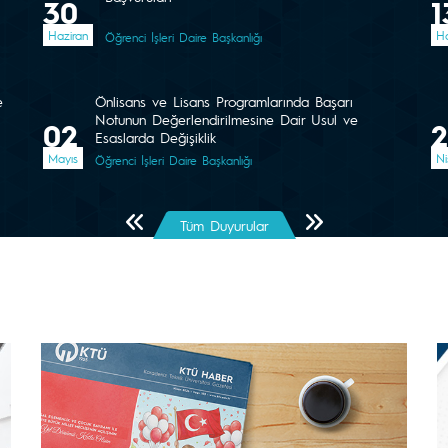
30
1
Haziran
Ha
Öğrenci İşleri Daire Başkanlığı
e
Önlisans ve Lisans Programlarında Başarı
Notunun Değerlendirilmesine Dair Usul ve
02
Esaslarda Değişiklik
Mayıs
Ni
Öğrenci İşleri Daire Başkanlığı
Önceki Sayfa
Sonraki Sayfa
Tüm Duyurular