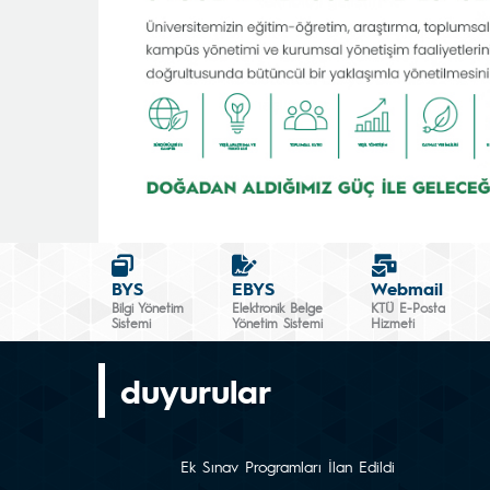
BYS
EBYS
Webmail
Bilgi Yönetim
Elektronik Belge
KTÜ E-Posta
Sistemi
Yönetim Sistemi
Hizmeti
duyurular
Ek Sınav Programları İlan Edildi