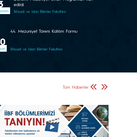
3
edildi
ziran
İktisadi ve İdari Bilimler Fakültesi
44. Mezuniyet Töreni Katılım Formu
20
san
İktisadi ve İdari Bilimler Fakültesi
Önceki Sayfa
Sonraki Sayfa
Tüm Haberler